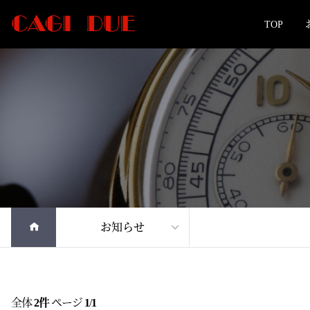
TOP
お知らせ
全体
2件
ページ
1
/
1