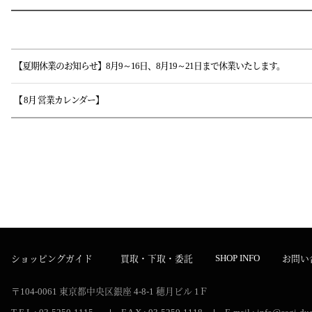
目錄
【夏期休業のお知らせ】8月9～16日、8月19～21日まで休業いたします。
【 8月 営業カレンダー】
SHOP INFO
ショッピングガイド
買取・下取・委託
お問い
〒104-0061
東京都中央区銀座 4-8-1
穂月ビル 1Ｆ