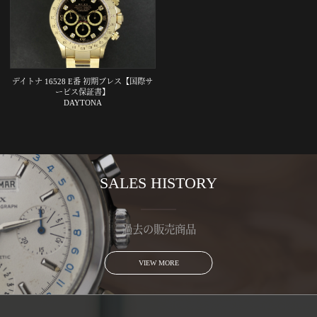
デイトナ 16528 E番 初期ブレス【国際サ
ービス保証書】
DAYTONA
SALES HISTORY
過去の販売商品
VIEW MORE