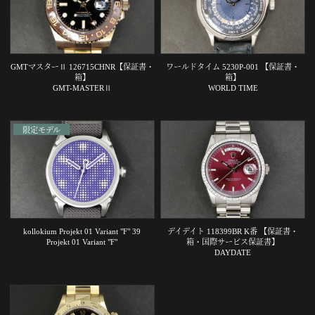
GMTマスターⅡ 126715CHNR【保証書・
ワールドタイム 5230P-001 【保証書・
箱】
箱】
GMT-MASTERⅡ
WORLD TIME
限定モデル
kollokium Projekt 01 Variant "F" 39
デイデイト 118399BR K番 【保証書・
Projekt 01 Variant "F"
箱・国際サービス保証書】
DAYDATE