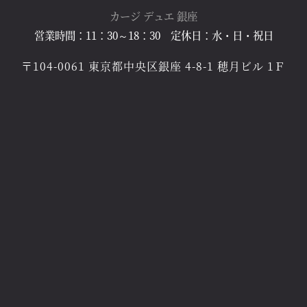
カージ デュエ 銀座
【夏期休業のお知らせ】8月9～16日、8月19～
営業時間：11：30～18：30 定休日：水・日・祝日
VIEW MORE
〒104-0061 東京都中央区銀座 4-8-1 穂月ビル 1Ｆ
21日まで休業いたします。
【 8月 営業カレンダー】
VIEW MORE