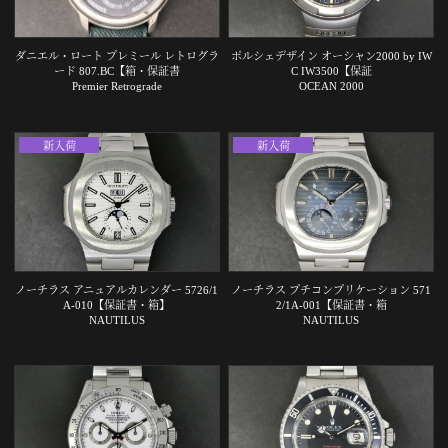
ダニエル・ロート プレミール レトログラ
ポルシェデザイン オーシャン2000 by IW
ード 807.BC【箱・保証書
C IW3500【保証
Premier Retrograde
OCEAN 2000
新入荷
新入荷
ノーチラス アニュアルカレンダー 5726/1
ノーチラス プチコンプリケーション 571
A-010【保証書・箱】
2/1A-001【保証書・箱
NAUTILUS
NAUTILUS