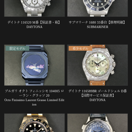
デイトナ 116520 M番【保証書・箱】
サブマリーナ 1680 33番台【修理明細】
DAYTONA
SUBMARINER
限定モデル
希少モデル
ブルガリ オクト フィニッシモ 104005 ロ
デイトナ 116589BR ゴールドシェル D番
ーラン・グラッソ 20
【国際サービス保証書】
Octo Finissimo Laurent Grasso Limited Edit
DAYTONA
ion